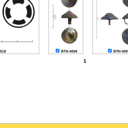
018
BTH-4006
BTH-400
1