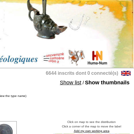
6644 inscrits dont 0 connecté(s)
Show list
Show thumbnails
/
view the type name)
Click on map to see the distribution
Click a corner of the map to move the label
Add my own working area