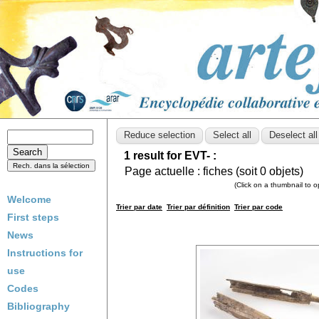
1 result for EVT- :
Page actuelle :
fiches (soit
0
objets)
(Click on a thumbnail to 
Welcome
Trier par date
Trier par définition
Trier par code
First steps
News
Instructions for
use
Codes
Bibliography