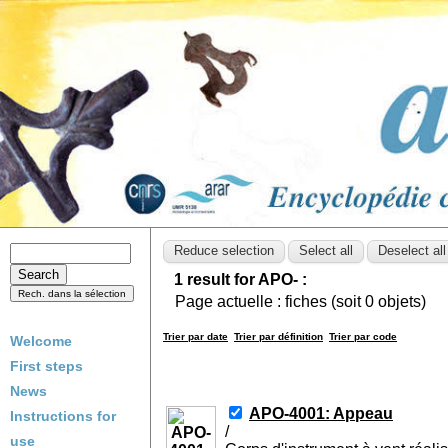
1 result for APO- :
Page actuelle :
fiches (soit
0
objets)
Trier par date
Trier par définition
Trier par code
Welcome
First steps
News
APO-4001: Appeau
Instructions for
/
use