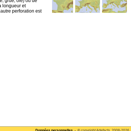
, grue, oie) ou de
a longueur et
autre perforation est
Données personnelles
- ©
copyright Artefacts, 2008-2026