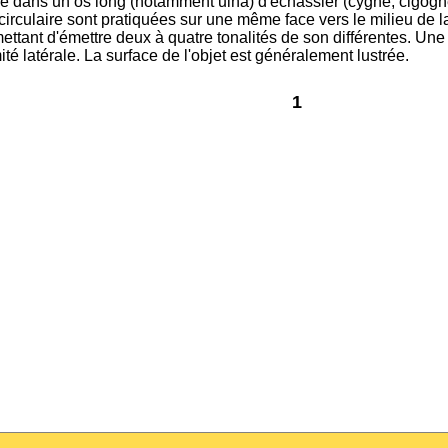
sé dans un os long (notamment ulna) d'échassier (cygne, cigogne
circulaire sont pratiquées sur une même face vers le milieu de l
ttant d'émettre deux à quatre tonalités de son différentes. Une 
ité latérale. La surface de l'objet est généralement lustrée.
1