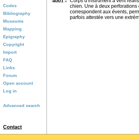
Corps d'instrument à vent réali
Codes
chien. Une à deux perforations 
correspondent aux évents, perme
Bibliography
parfois attestée vers une extrém
Museums
Mapping
Epigraphy
Copyright
Import
FAQ
Links
Forum
Open account
Log in
Advanced search
Contact