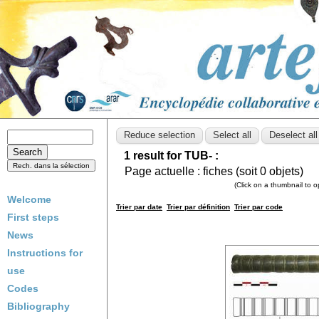
1 result for TUB- :
Page actuelle :
fiches (soit
0
objets)
(Click on a thumbnail to 
Welcome
Trier par date
Trier par définition
Trier par code
First steps
News
Instructions for
use
Codes
Bibliography