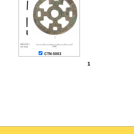
CTN-5003
1