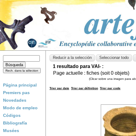
1 resultado para VAI- :
Page actuelle :
fiches (soit
0
objets)
(Clicar sobre una imagen para abri
Página principal
Trier par date
Trier par définition
Trier par code
Premiers pas
Novedades
Modo de empleo
Códigos
Bibliografía
Musées