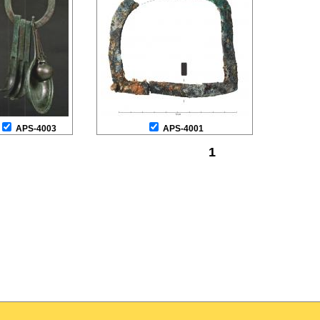
APS-4003
APS-4001
1