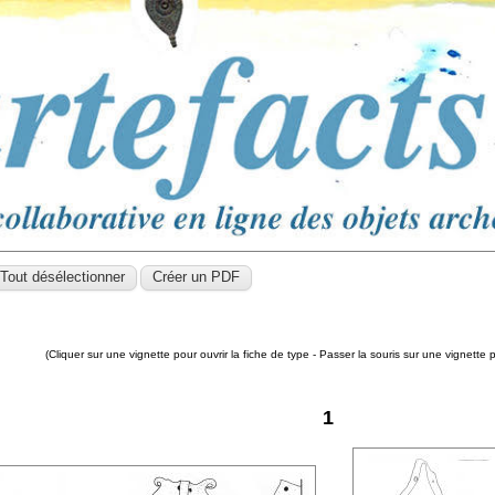
(Cliquer sur une vignette pour ouvrir la fiche de type - Passer la souris sur une vignette 
1