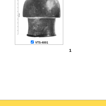
VTS-4001
1