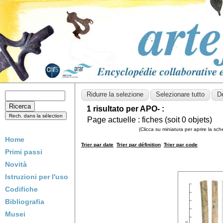
1 risultato per APO- :
Page actuelle :
fiches (soit
0
objets)
(Clicca su miniatura per aprire la sc
Home
Trier par date
Trier par définition
Trier par code
Primi passi
Novità
Istruzioni per l'uso
Codifiche
Bibliografia
Musei