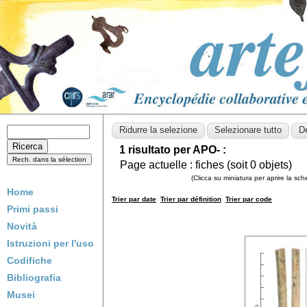
1 risultato per APO- :
Page actuelle :
fiches (soit
0
objets)
(Clicca su miniatura per aprire la sc
Home
Trier par date
Trier par définition
Trier par code
Primi passi
Novità
Istruzioni per l'uso
Codifiche
Bibliografia
Musei