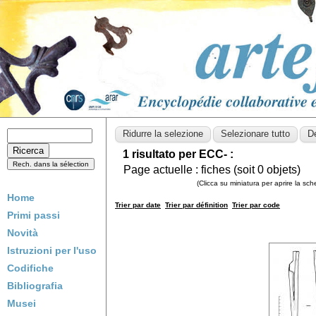
1 risultato per ECC- :
Page actuelle :
fiches (soit
0
objets)
(Clicca su miniatura per aprire la sc
Home
Trier par date
Trier par définition
Trier par code
Primi passi
Novità
Istruzioni per l'uso
Codifiche
Bibliografia
Musei