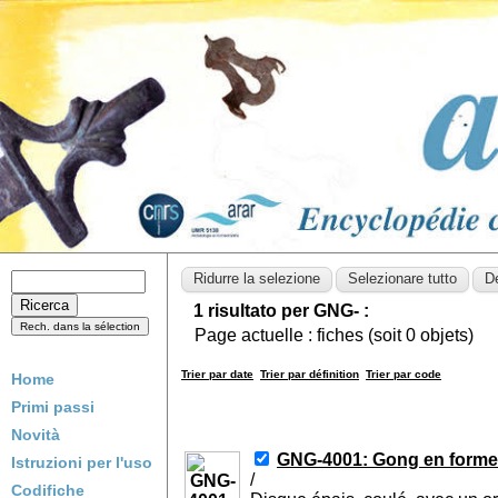
1 risultato per GNG- :
Page actuelle :
fiches (soit
0
objets)
Trier par date
Trier par définition
Trier par code
Home
Primi passi
Novità
GNG-4001: Gong en forme
Istruzioni per l'uso
/
Codifiche