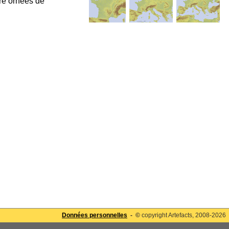
tre ornées de
Données personnelles
- ©
copyright Artefacts, 2008-2026