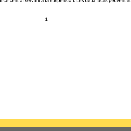
ifice central servant à la suspension. Les deux faces peuvent ê
1