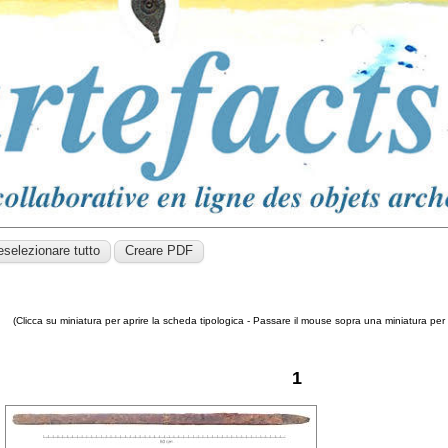
(Clicca su miniatura per aprire la scheda tipologica - Passare il mouse sopra una miniatura per v
1