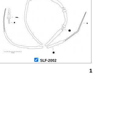
SLF-2002
1