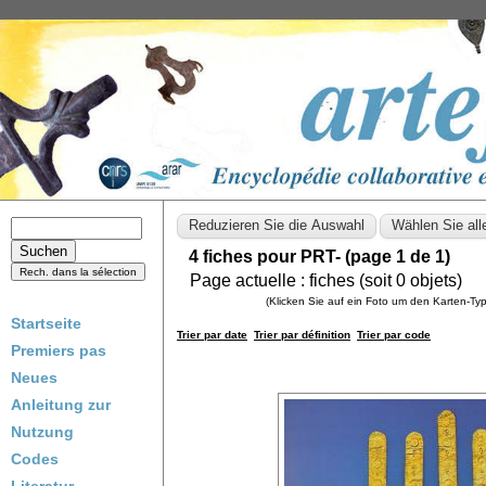
4 fiches pour PRT- (page 1 de 1)
Page actuelle :
fiches (soit
0
objets)
(Klicken Sie auf ein Foto um den Karten-T
Startseite
Trier par date
Trier par définition
Trier par code
Premiers pas
Neues
Anleitung zur
Nutzung
Codes