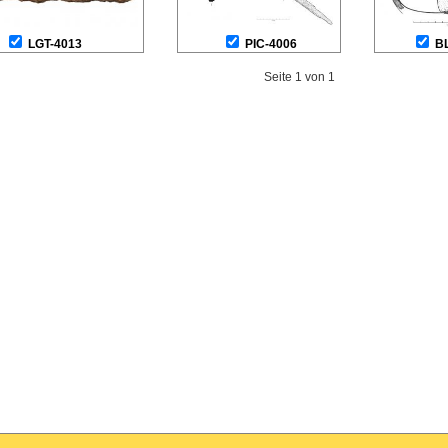
LGT-4013
PIC-4006
B
Seite 1 von 1