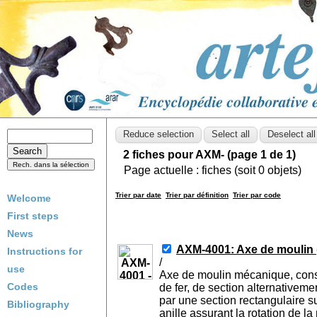
2 fiches pour AXM- (page 1 de 1)
Page actuelle :
fiches (soit
0
objets)
Trier par date
Trier par définition
Trier par code
Welcome
First steps
News
AXM-4001: Axe de moulin (
Instructions for
/
use
Axe de moulin mécanique, const
Codes
de fer, de section alternativem
par une section rectangulaire s
Bibliography
anille assurant la rotation de la