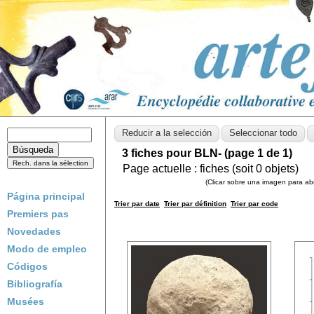
3 fiches pour BLN- (page 1 de 1)
Page actuelle :
fiches (soit
0
objets)
(Clicar sobre una imagen para abri
Página principal
Trier par date
Trier par définition
Trier par code
Premiers pas
Novedades
Modo de empleo
Códigos
Bibliografía
Musées