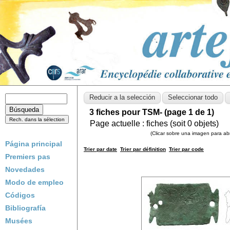
3 fiches pour TSM- (page 1 de 1)
Page actuelle :
fiches (soit
0
objets)
(Clicar sobre una imagen para abri
Página principal
Trier par date
Trier par définition
Trier par code
Premiers pas
Novedades
Modo de empleo
Códigos
Bibliografía
Musées