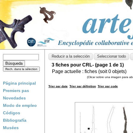
3 fiches pour CRL- (page 1 de 1)
Page actuelle :
fiches (soit
0
objets)
(Clicar sobre una imagen para abri
Página principal
Trier par date
Trier par définition
Trier par code
Premiers pas
Novedades
Modo de empleo
Códigos
Bibliografía
Musées