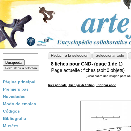
8 fiches pour GND- (page 1 de 1)
Page actuelle :
fiches (soit
0
objets)
(Clicar sobre una imagen para abri
Página principal
Trier par date
Trier par définition
Trier par code
Premiers pas
Novedades
Modo de empleo
Códigos
Bibliografía
Musées