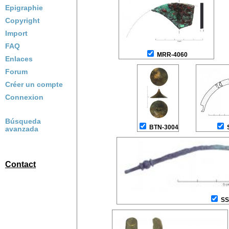
Epigraphie
Copyright
Import
FAQ
MRR-4060
Enlaces
Forum
Créer un compte
Connexion
Búsqueda
BTN-3004
avanzada
Contact
SS