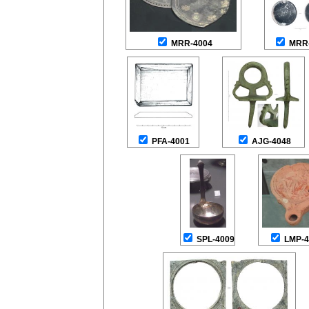
MRR-4004
MRR
PFA-4001
AJG-4048
SPL-4009
LMP-4