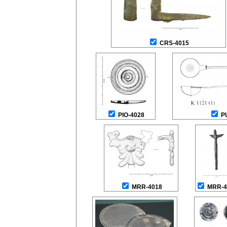
CRS-4015
PIO-4028
P
MRR-4018
MRR-4