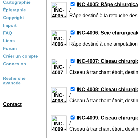
Cartographie
INC-4005: Râpe chirurgica
Épigraphie
/
Râpe destiné à la retouche des 
Copyright
Import
INC-4006: Scie chirurgical
FAQ
/
Liens
Râpe destiné à une amputation, 
Forum
Créer un compte
INC-4007: Ciseau chirurgi
Connexion
/
Ciseau à tranchant étroit, desti
Recherche
avancée
INC-4008: Ciseau chirurgi
/
Ciseau à tranchant étroit, desti
Contact
INC-4009: Ciseau chirurgi
/
Ciseau à tranchant étroit, desti