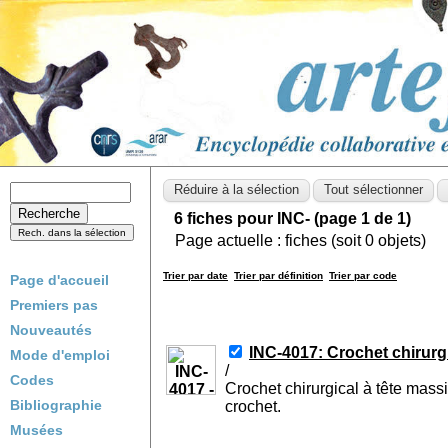
6 fiches pour INC- (page 1 de 1)
Page actuelle :
fiches (soit
0
objets)
Trier par date
Trier par définition
Trier par code
Page d'accueil
Premiers pas
Nouveautés
INC-4017: Crochet chirurg
Mode d'emploi
/
Codes
Crochet chirurgical à tête mass
Bibliographie
crochet.
Musées