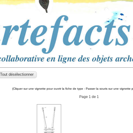
(Cliquer sur une vignette pour ouvrir la fiche de type - Passer la souris sur une vignette 
Page 1 de 1