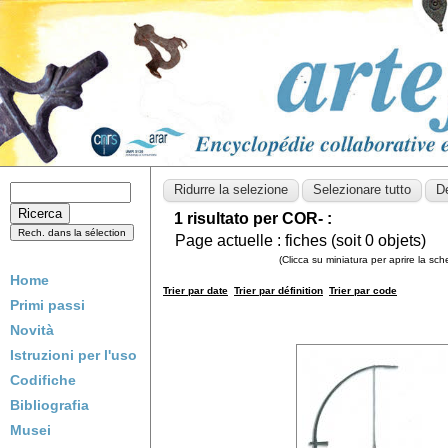
1 risultato per COR- :
Page actuelle :
fiches (soit
0
objets)
(Clicca su miniatura per aprire la sc
Home
Trier par date
Trier par définition
Trier par code
Primi passi
Novità
Istruzioni per l'uso
Codifiche
Bibliografia
Musei