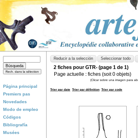
2 fiches pour GTR- (page 1 de 1)
Page actuelle :
fiches (soit
0
objets)
(Clicar sobre una imagen para abri
Página principal
Trier par date
Trier par définition
Trier par code
Premiers pas
Novedades
Modo de empleo
Códigos
Bibliografía
Musées