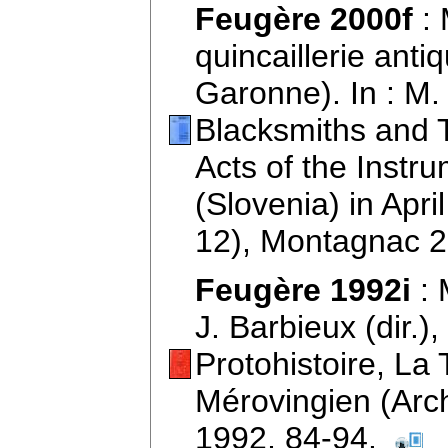
Feugère 2000f
: 
quincaillerie anti
Garonne). In : M.
Blacksmiths and T
Acts of the Inst
(Slovenia) in Apr
12), Montagnac 
Feugère 1992i
: 
J. Barbieux (dir.)
Protohistoire, La 
Mérovingien (Arc
1992, 84-94.