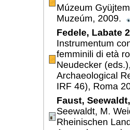
Múzeum Gyüjtemé
Muzeúm, 2009.
Fedele, Labate 
Instrumentum con
femminili di età r
Neudecker (eds.
Archaeological Ref
IRF 46), Roma 2
Faust, Seewaldt
Seewaldt, M. Wei
Rheinischen Lan