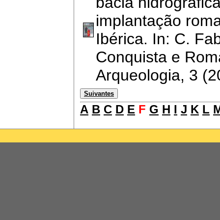
bacia hidrográfic
implantação roma
Ibérica. In: C. F
Conquista e Roma
Arqueologia, 3 (
Suivantes
A
B
C
D
E
F
G
H
I
J
K
L