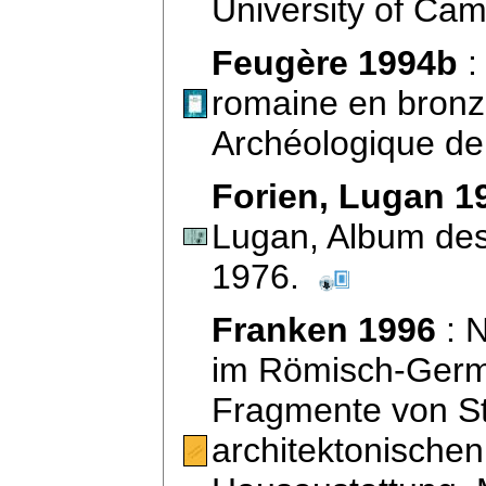
University of Cam
Feugère 1994b
:
romaine en bronze
Archéologique de
Forien, Lugan 1
Lugan, Album des 
1976.
Franken 1996
: N
im Römisch-Germ
Fragmente von St
architektonische