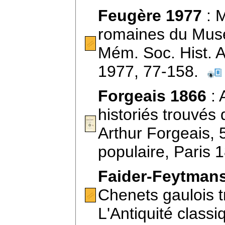
Feugère 1977
: M
romaines du Mus
Mém. Soc. Hist. A
1977, 77-158.
Forgeais 1866
: 
historiés trouvés 
Arthur Forgeais, 
populaire, Paris
Faider-Feytman
Chenets gaulois t
L'Antiquité class