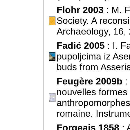
Flohr 2003
: M. 
Society. A recons
Archaeology, 16,
Fadić 2005
: I. F
pupoljcima iz Aser
buds from Asseri
Feugère 2009b
:
nouvelles formes
anthropomorphes
romaine. Instrum
Forgeais 1858
: 