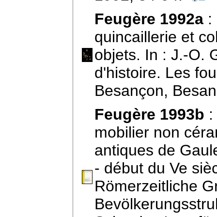
Feugère 1992a
:
quincaillerie et co
objets. In : J.-O.
d'histoire. Les fo
Besançon, Besan
Feugère 1993b
:
mobilier non céra
antiques de Gaule 
- début du Ve siècl
Römerzeitliche Gr
Bevölkerungsstruk