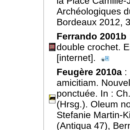
la Place Camille
Archéologiques d
Bordeaux 2012, 
Ferrando 2001b
double crochet. Es
[internet].
Feugère 2010a
:
amicitiam. Nouvel
ponctuée. In : C
(Hrsg.). Oleum non
Stefanie Martin-K
(Antiqua 47), Be