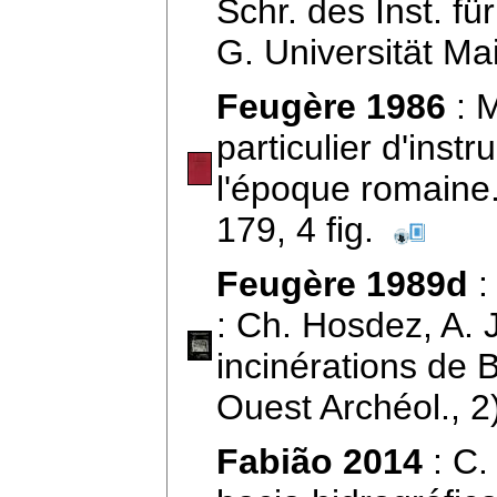
Schr. des Inst. fü
G. Universität Ma
Feugère 1986
: M
particulier d'inst
l'époque romaine
179, 4 fig.
Feugère 1989d
:
: Ch. Hosdez, A. 
incinérations de 
Ouest Archéol., 2
Fabião 2014
: C.