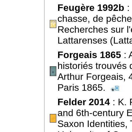
Feugère 1992b
:
chasse, de pêche e
Recherches sur l'
Lattarenses (Latt
Forgeais 1865
: 
historiés trouvés 
Arthur Forgeais, 4
Paris 1865.
Felder 2014
: K. 
and 6th-century E
Saxon Identities, 