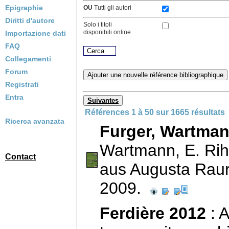
Epigraphie
OU
Tutti gli autori
Diritti d'autore
Solo i titoli
disponibili online
Importazione dati
FAQ
Collegamenti
Forum
Ajouter une nouvelle référence bibliographique
Registrati
Entra
Suivantes
Références 1 à 50 sur 1665 résultats
Ricerca avanzata
Furger, Wartman
Wartmann, E. Rih
Contact
aus Augusta Rauri
2009.
Ferdière 2012
: A