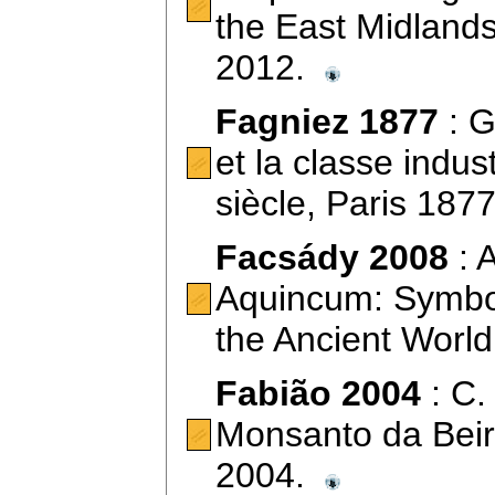
the East Midlands 
2012.
Fagniez 1877
: G
et la classe indus
siècle, Paris 187
Facsády 2008
: 
Aquincum: Symbol
the Ancient Worl
Fabião 2004
: C.
Monsanto da Beir
2004.