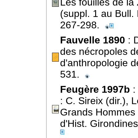
Les fouilles de l
(suppl. 1 au Bull
267-298.
Fauvelle 1890
: 
des nécropoles de
d'anthropologie de
531.
Feugère 1997b
:
: C. Sireix (dir.),
Grands Hommes à
d'Hist. Girondine