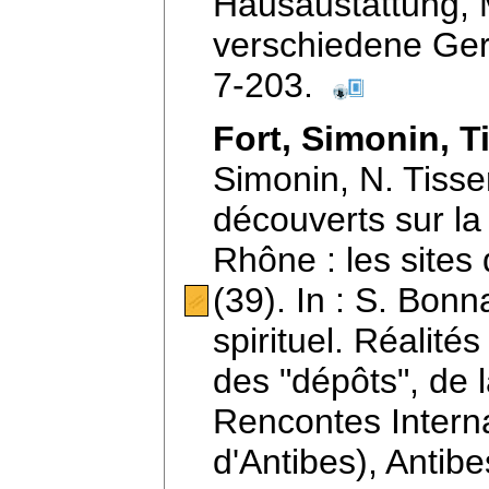
Hausaustattung, M
verschiedene Ger
7-203.
Fort, Simonin, 
Simonin, N. Tiss
découverts sur la
Rhône : les sites 
(39). In : S. Bonna
spirituel. Réalité
des "dépôts", de 
Rencontes Internat
d'Antibes), Anti