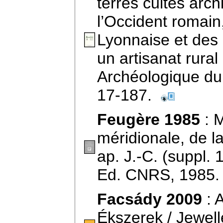
terres cuites arc
l’Occident romain
Lyonnaise et des c
un artisanat rura
Archéologique du
17-187.
Feugère 1985
: M
méridionale, de la
ap. J.-C. (suppl. 
Ed. CNRS, 1985
Facsády 2009
: 
Ékszerek / Jewel