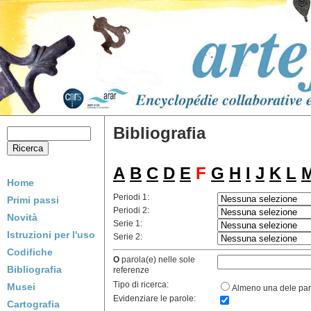
Bibliografia
A
B
C
D
E
F
G
H
I
J
K
L
Home
Periodi 1:
Primi passi
Periodi 2:
Novità
Serie 1:
Istruzioni per l'uso
Serie 2:
Codifiche
O
parola(e) nelle sole
Bibliografia
referenze
Tipo di ricerca:
Musei
Almeno una dele par
Evidenziare le parole:
Cartografia