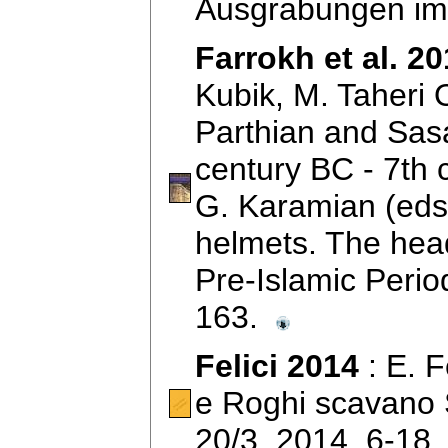
Ausgrabungen im 
Farrokh et al. 2
Kubik, M. Taheri 
Parthian and Sasa
century BC - 7th 
G. Karamian (eds.
helmets. The headg
Pre-Islamic Perio
163.
Felici 2014
: E. F
e Roghi scavano 
20/3, 2014, 6-1