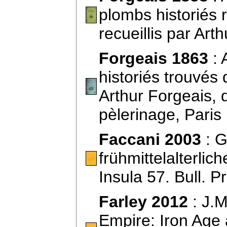
plombs historiés r
recueillis par Ar
Forgeais 1863
: 
historiés trouvés 
Arthur Forgeais,
pèlerinage, Pari
Faccani 2003
: G
frühmittelalterli
Insula 57. Bull. 
Farley 2012
: J.M
Empire: Iron Age